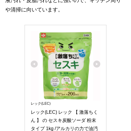
液汚れ・皮脂汚れなどに強いので、キッチン周り
や清掃に向いています。
レック(LEC)
レック(LEC) レック 【 激落ちく
ん 】 の セスキ炭酸ソーダ 粉末
タイプ 1kg /アルカリの力で油汚