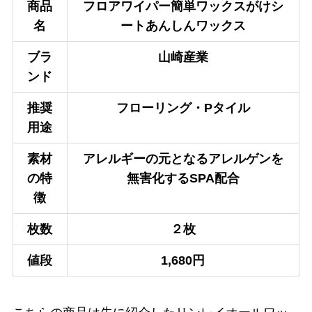
商品
フロアワイパー簡単ワックスがけシ
名
ートあんしんワックス
ブラ
山崎産業
ンド
推奨
フローリング・Pタイル
用途
素材
アレルギーの元となるアレルゲンを
の特
無害化するSPA配合
徴
枚数
２枚
値段
1,680円