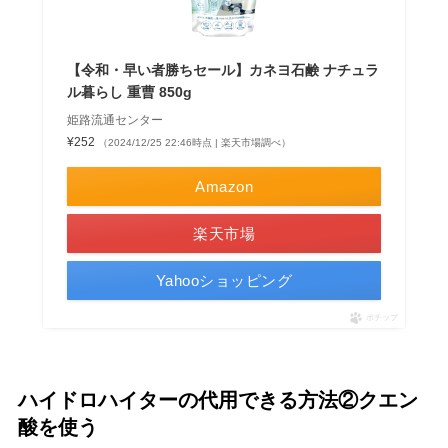
【令和・早い者勝ちセール】カネヨ石鹸 ナチュラ
ル暮らし 重曹 850g
姫路流通センター
¥252
（2024/12/25 22:46時点 | 楽天市場調べ）
Amazon
楽天市場
Yahooショッピング
ポチップ
ハイドロハイターの代用できる方法②
クエン
酸
を使う